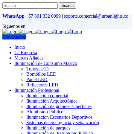
WhatsApp
+57 301 332 0999
|
soporte.comercial@urbanlights.co
|
Síguenos en:
Contáctanos
Inicio
La Empresa
Marcas Aliadas
Iluminación de Consumo Masivo
Tubos LED
Bombillos LED
Panel LED
Reflectores LED
Iluminación Profesional
Iluminación comercial
Iluminación Arquitectónica
Iluminación de grandes superficies
Alumbrado Público
Iluminacion Escenarios Deportivos
Sistemas de emergencia y señalización
Iluminación de parques
Iluminación del Patrimonio Público