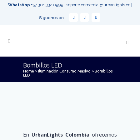
WhatsApp
+57 301 332 0999
|
soporte.comercial@urbanlights.co
|
Síguenos en:
Bombillos LED
Home
>
Iluminación Consumo Masivo
>
Bombillos
LED
En
UrbanLights Colombia
ofrecemos