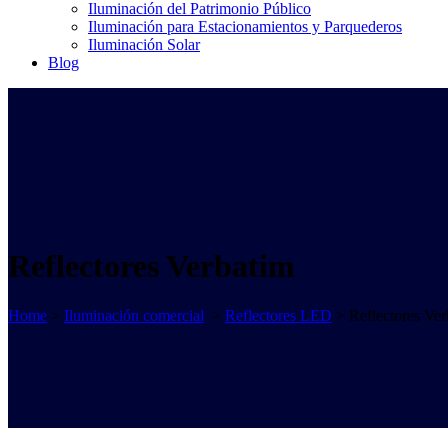
Iluminación del Patrimonio Público
Iluminación para Estacionamientos y Parquederos
Iluminación Solar
Blog
Reflectores Verbatim
Home
>
Iluminación comercial
>
Reflectores LED
>
Reflectores Ver