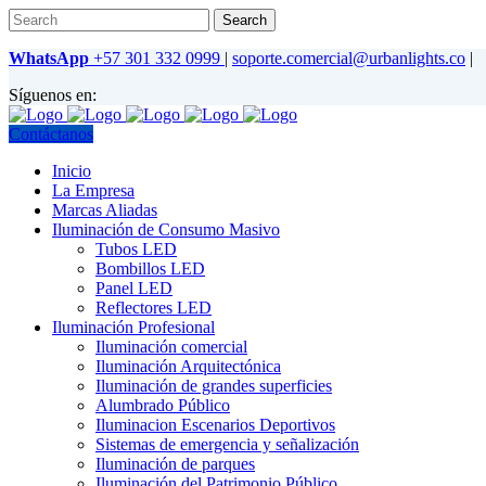
WhatsApp
+57 301 332 0999
|
soporte.comercial@urbanlights.co
|
Síguenos en:
Contáctanos
Inicio
La Empresa
Marcas Aliadas
Iluminación de Consumo Masivo
Tubos LED
Bombillos LED
Panel LED
Reflectores LED
Iluminación Profesional
Iluminación comercial
Iluminación Arquitectónica
Iluminación de grandes superficies
Alumbrado Público
Iluminacion Escenarios Deportivos
Sistemas de emergencia y señalización
Iluminación de parques
Iluminación del Patrimonio Público