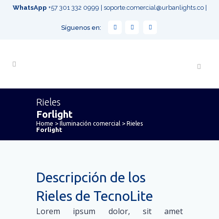
WhatsApp
+57 301 332 0999
|
soporte.comercial@urbanlights.co
|
Síguenos en:
Rieles
Forlight
Home
>
Iluminación comercial
>
Rieles
Forlight
Descripción de los
Rieles de TecnoLite
Lorem ipsum dolor, sit amet