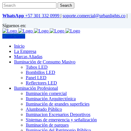
WhatsApp
+57 301 332 0999
|
soporte.comercial@urbanlights.co
|
Síguenos en:
Contáctanos
Inicio
La Empresa
Marcas Aliadas
Iluminación de Consumo Masivo
Tubos LED
Bombillos LED
Panel LED
Reflectores LED
Iluminación Profesional
Iluminación comercial
Iluminación Arquitectónica
Iluminación de grandes superficies
Alumbrado Público
Iluminacion Escenarios Deportivos
Sistemas de emergencia y señalización
Iluminación de parques
Iluminación del Patrimonio Público