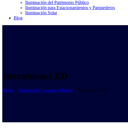
Iluminación del Patrimonio Público
Iluminación para Estacionamientos y Parquederos
Iluminación Solar
Blog
Herméticas LED
Home
>
Iluminación Consumo Masivo
>
Herméticas LED