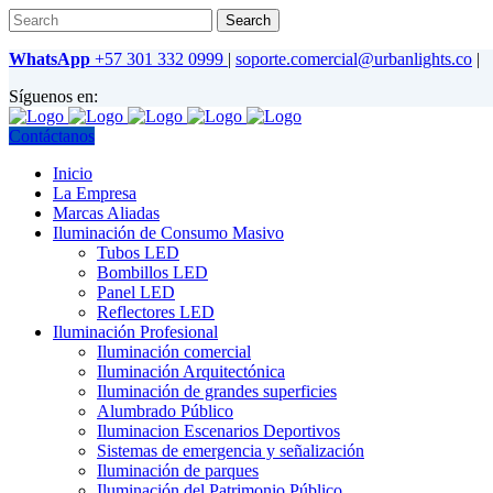
WhatsApp
+57 301 332 0999
|
soporte.comercial@urbanlights.co
|
Síguenos en:
Contáctanos
Inicio
La Empresa
Marcas Aliadas
Iluminación de Consumo Masivo
Tubos LED
Bombillos LED
Panel LED
Reflectores LED
Iluminación Profesional
Iluminación comercial
Iluminación Arquitectónica
Iluminación de grandes superficies
Alumbrado Público
Iluminacion Escenarios Deportivos
Sistemas de emergencia y señalización
Iluminación de parques
Iluminación del Patrimonio Público