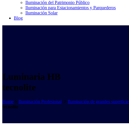
Iluminación del Patrimonio Público
Iluminación para Estacionamientos y Parquederos
Iluminación Solar
Blog
Luminaria HB
tecnolite
Home
>
Iluminación Profesional
>
Iluminación de grandes superficie
tecnolite