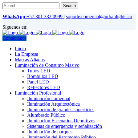
WhatsApp
+57 301 332 0999
|
soporte.comercial@urbanlights.co
|
Síguenos en:
Contáctanos
Inicio
La Empresa
Marcas Aliadas
Iluminación de Consumo Masivo
Tubos LED
Bombillos LED
Panel LED
Reflectores LED
Iluminación Profesional
Iluminación comercial
Iluminación Arquitectónica
Iluminación de grandes superficies
Alumbrado Público
Iluminacion Escenarios Deportivos
Sistemas de emergencia y señalización
Iluminación de parques
Iluminación del Patrimonio Público