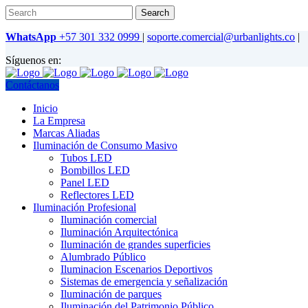
WhatsApp
+57 301 332 0999
|
soporte.comercial@urbanlights.co
|
Síguenos en:
Contáctanos
Inicio
La Empresa
Marcas Aliadas
Iluminación de Consumo Masivo
Tubos LED
Bombillos LED
Panel LED
Reflectores LED
Iluminación Profesional
Iluminación comercial
Iluminación Arquitectónica
Iluminación de grandes superficies
Alumbrado Público
Iluminacion Escenarios Deportivos
Sistemas de emergencia y señalización
Iluminación de parques
Iluminación del Patrimonio Público