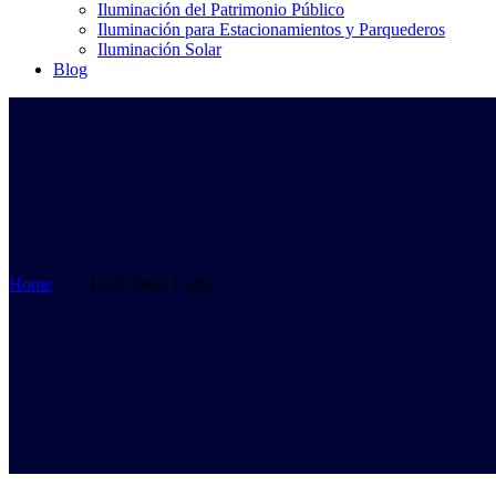
Iluminación del Patrimonio Público
Iluminación para Estacionamientos y Parquederos
Iluminación Solar
Blog
Home
>
>
LED Panel Light