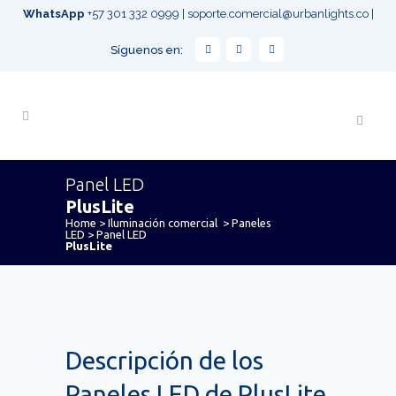
WhatsApp
+57 301 332 0999
|
soporte.comercial@urbanlights.co
|
Síguenos en:
Panel LED
PlusLite
Home
>
Iluminación comercial
>
Paneles
LED
>
Panel LED
PlusLite
Descripción de los
Paneles LED de PlusLite