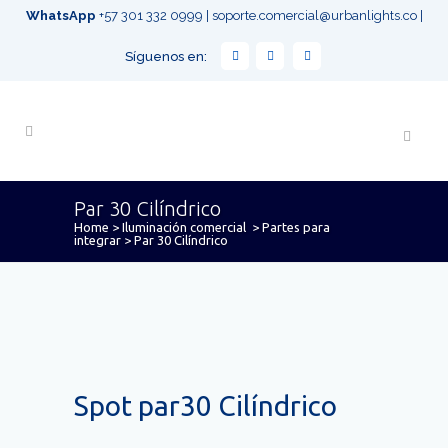
WhatsApp
+57 301 332 0999
|
soporte.comercial@urbanlights.co
|
Síguenos en:
Par 30 Cilíndrico
Home
>
Iluminación comercial
>
Partes para
integrar
>
Par 30 Cilíndrico
Spot par30 Cilíndrico