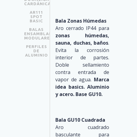
CARDÁNICAS
AR111
SPOT
Bala Zonas Húmedas
BASIC
Aro cerrado IP44 para
BALAS
ENSAMBLABLES
zonas húmedas,
MODULARES
sauna, duchas, baños
.
PERFILES
Evita la corrosión
DE
ALUMINIO
interior de partes.
Doble sellamiento
contra entrada de
vapor de agua.
Marca
idea basics.
Aluminio
y acero. Base GU10.
Bala GU10 Cuadrada
Aro cuadrado
basculante para