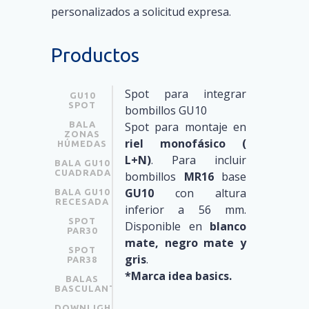
personalizados a solicitud expresa.
Productos
Spot para integrar
GU10
SPOT
bombillos GU10
BALA
Spot para montaje en
ZONAS
riel monofásico (
HÚMEDAS
L+N)
. Para incluir
BALA GU10
CUADRADA
bombillos
MR16
base
GU10
con altura
BALA GU10
RECESADA
inferior a 56 mm.
SPOT
Disponible en
blanco
PAR30
mate, negro mate y
SPOT
gris
.
PAR38
*Marca idea basics.
BALAS
BASCULANTES
DOWNLIGHTS