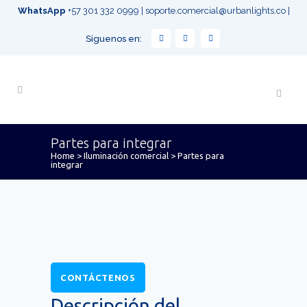
WhatsApp
+57 301 332 0999
|
soporte.comercial@urbanlights.co
|
Síguenos en:
Partes para integrar
Home
>
Iluminación comercial
>
Partes para
integrar
CONTÁCTENOS
Descripción del