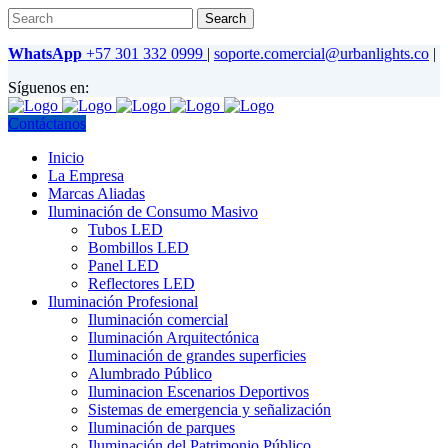
WhatsApp
+57 301 332 0999
|
soporte.comercial@urbanlights.co
|
Síguenos en:
Contáctanos
Inicio
La Empresa
Marcas Aliadas
Iluminación de Consumo Masivo
Tubos LED
Bombillos LED
Panel LED
Reflectores LED
Iluminación Profesional
Iluminación comercial
Iluminación Arquitectónica
Iluminación de grandes superficies
Alumbrado Público
Iluminacion Escenarios Deportivos
Sistemas de emergencia y señalización
Iluminación de parques
Iluminación del Patrimonio Público