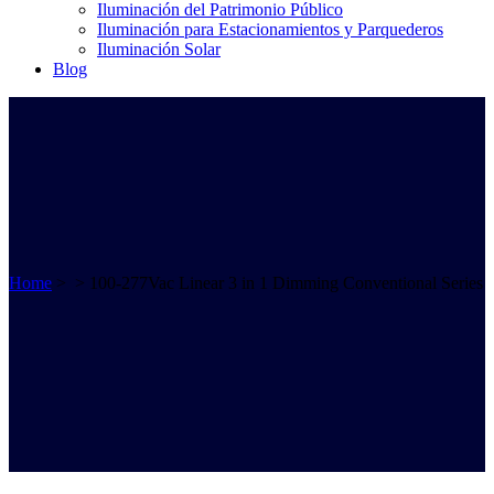
Iluminación del Patrimonio Público
Iluminación para Estacionamientos y Parquederos
Iluminación Solar
Blog
Home
>
>
100-277Vac Linear 3 in 1 Dimming Conventional Series