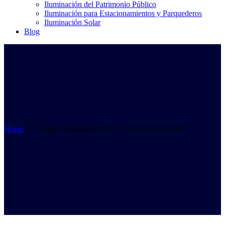
Iluminación del Patrimonio Público
Iluminación para Estacionamientos y Parquederos
Iluminación Solar
Blog
Home
>
>
Lifud Controlador LED – GDE030YF0700U