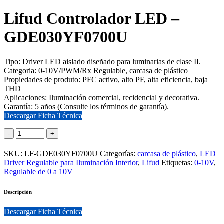
Lifud Controlador LED –
GDE030YF0700U
Tipo: Driver LED aislado diseñado para luminarias de clase II.
Categoria: 0-10V/PWM/Rx Regulable, carcasa de plástico
Propiedades de produto: PFC activo, alto PF, alta eficiencia, baja
THD
Aplicaciones: Iluminación comercial, recidencial y decorativa.
Garantía: 5 años (Consulte los términos de garantía).
Descargar Ficha Técnica
SKU:
LF-GDE030YF0700U
Categorías:
carcasa de plástico
,
LED
Driver Regulable para Iluminación Interior
,
Lifud
Etiquetas:
0-10V
,
Regulable de 0 a 10V
Descripción
Descargar Ficha Técnica