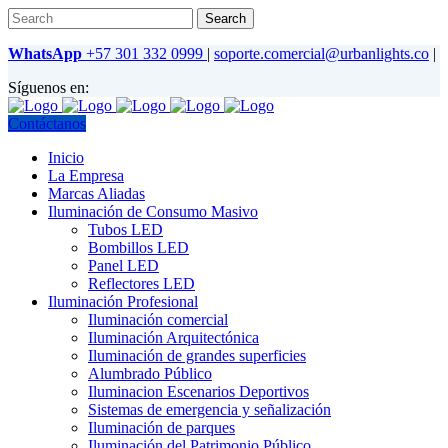
WhatsApp
+57 301 332 0999
|
soporte.comercial@urbanlights.co
|
Síguenos en:
Contáctanos
Inicio
La Empresa
Marcas Aliadas
Iluminación de Consumo Masivo
Tubos LED
Bombillos LED
Panel LED
Reflectores LED
Iluminación Profesional
Iluminación comercial
Iluminación Arquitectónica
Iluminación de grandes superficies
Alumbrado Público
Iluminacion Escenarios Deportivos
Sistemas de emergencia y señalización
Iluminación de parques
Iluminación del Patrimonio Público