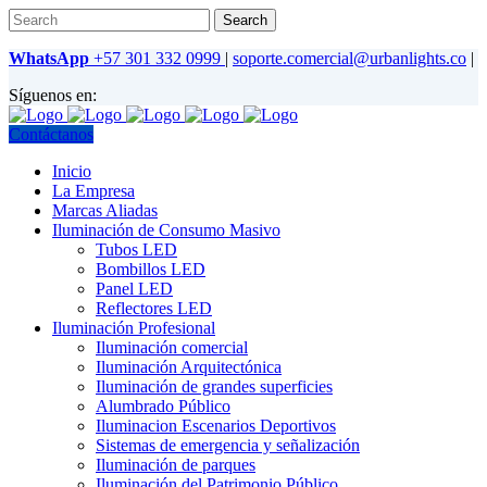
WhatsApp
+57 301 332 0999
|
soporte.comercial@urbanlights.co
|
Síguenos en:
Contáctanos
Inicio
La Empresa
Marcas Aliadas
Iluminación de Consumo Masivo
Tubos LED
Bombillos LED
Panel LED
Reflectores LED
Iluminación Profesional
Iluminación comercial
Iluminación Arquitectónica
Iluminación de grandes superficies
Alumbrado Público
Iluminacion Escenarios Deportivos
Sistemas de emergencia y señalización
Iluminación de parques
Iluminación del Patrimonio Público