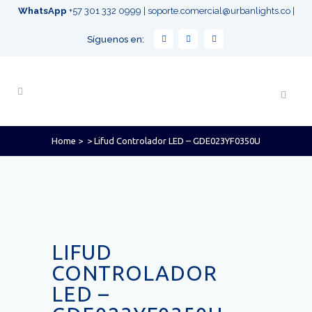
WhatsApp
+57 301 332 0999
|
soporte.comercial@urbanlights.co
|
Síguenos en:
Home
>
>
Lifud Controlador LED – GDE023YF0350U
LIFUD
CONTROLADOR
LED –