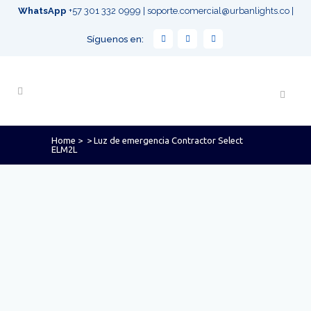
WhatsApp
+57 301 332 0999
|
soporte.comercial@urbanlights.co
|
Síguenos en:
Home
>
>
Luz de emergencia Contractor Select
ELM2L