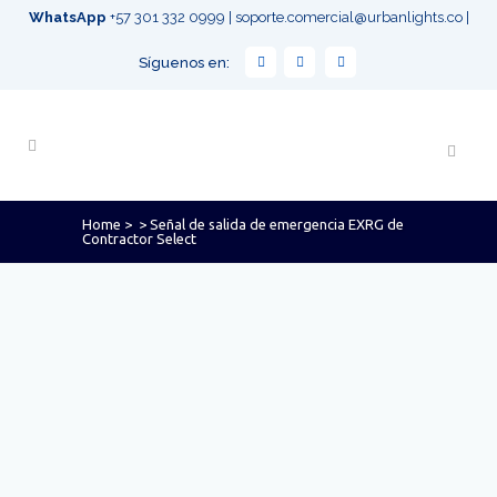
WhatsApp
+57 301 332 0999
|
soporte.comercial@urbanlights.co
|
Síguenos en:
Home
>
>
Señal de salida de emergencia EXRG de
Contractor Select