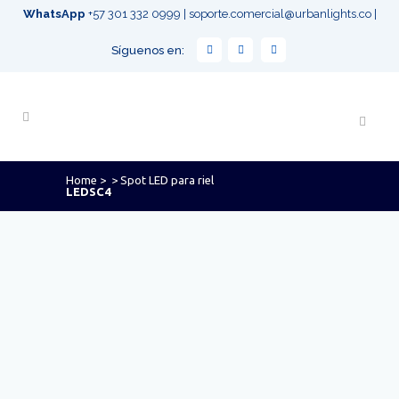
WhatsApp
+57 301 332 0999
|
soporte.comercial@urbanlights.co
|
Síguenos en:
Home
>
>
Spot LED para riel
LEDSC4