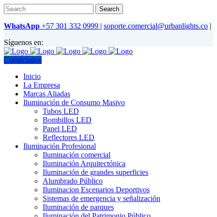
WhatsApp
+57 301 332 0999
|
soporte.comercial@urbanlights.co
|
Síguenos en:
Contáctanos
Inicio
La Empresa
Marcas Aliadas
Iluminación de Consumo Masivo
Tubos LED
Bombillos LED
Panel LED
Reflectores LED
Iluminación Profesional
Iluminación comercial
Iluminación Arquitectónica
Iluminación de grandes superficies
Alumbrado Público
Iluminacion Escenarios Deportivos
Sistemas de emergencia y señalización
Iluminación de parques
Iluminación del Patrimonio Público