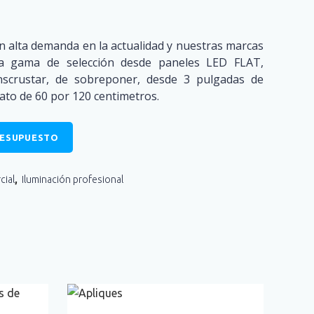
 alta demanda en la actualidad y nuestras marcas
ia gama de selección desde paneles LED FLAT,
nscrustar, de sobreponer, desde 3 pulgadas de
ato de 60 por 120 centimetros.
SERVICIOS
RESUPUESTO
Sede corporativa:
cra 22 # 106b - 30 Barrio Chico Navarra Bogotá
Colombia.
cial
,
Iluminación profesional
Bogotá - Colombia
Email:
soporte.comercial@urbanlights.co
WhatsApp +57 301 3320999
Síguenos en: