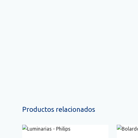
Somos un referente de la industria de l
iluminación en Colombia, dada su trayectori
experiencia y aliados estratégicos comerciale
URBAN LIGHTS COLOMBIA es reconocida po
abastecer la demanda de productos especializad
en Iluminación Comercial, Pública y Arquitectónica
Productos relacionados