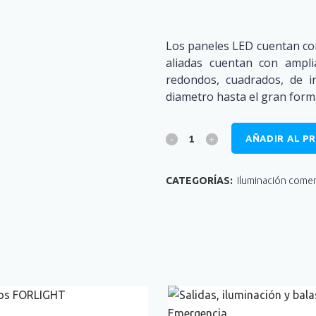
Los paneles LED cuentan con
aliadas cuentan con ampl
redondos, cuadrados, de i
diametro hasta el gran form
MAPA DEL SITIO
AÑADIR AL P
a
Iluminación Arquitectónica
a,
Iluminación comercial
s.
CATEGORÍAS:
Iluminación comer
Iluminación de grandes superficies
r
Iluminacion Escenarios Deportivos
os
Sistemas de emergencia y señalización
.