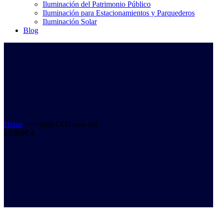
Iluminación del Patrimonio Público
Iluminación para Estacionamientos y Parquederos
Iluminación Solar
Blog
Home
>
>
Spot LED para riel
LEDSC4