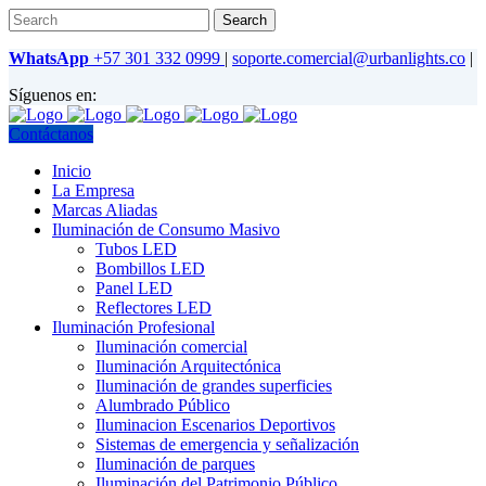
WhatsApp
+57 301 332 0999
|
soporte.comercial@urbanlights.co
|
Síguenos en:
Contáctanos
Inicio
La Empresa
Marcas Aliadas
Iluminación de Consumo Masivo
Tubos LED
Bombillos LED
Panel LED
Reflectores LED
Iluminación Profesional
Iluminación comercial
Iluminación Arquitectónica
Iluminación de grandes superficies
Alumbrado Público
Iluminacion Escenarios Deportivos
Sistemas de emergencia y señalización
Iluminación de parques
Iluminación del Patrimonio Público