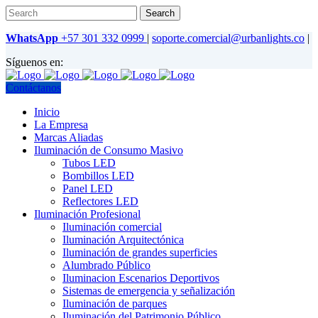
WhatsApp
+57 301 332 0999
|
soporte.comercial@urbanlights.co
|
Síguenos en:
Contáctanos
Inicio
La Empresa
Marcas Aliadas
Iluminación de Consumo Masivo
Tubos LED
Bombillos LED
Panel LED
Reflectores LED
Iluminación Profesional
Iluminación comercial
Iluminación Arquitectónica
Iluminación de grandes superficies
Alumbrado Público
Iluminacion Escenarios Deportivos
Sistemas de emergencia y señalización
Iluminación de parques
Iluminación del Patrimonio Público